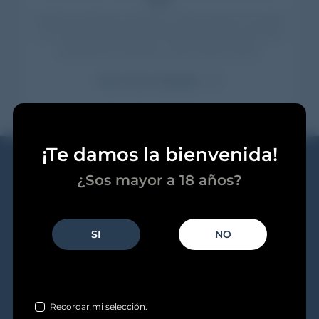
Desde Fernet Branca, elevamos nuestro juego en Córdoba
con una experiencia única e innovadora. Así se vivió un fin
de semana en el paraíso, a pura música y fernet.
Leer nota completa
¡Te damos la bienvenida!
¿Sos mayor a 18 años?
NO
Footer
Políticas de Privacidad
Preguntas Frecuentes
Recordar mi selección.