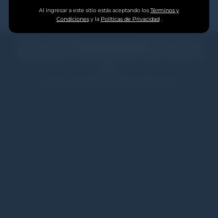
Términos y Condiciones
Al ingresar a este sitio estás aceptando los
Términos y
Condiciones
y la
Políticas de Privacidad
.
Copyright © 2013-2026
Fratelli Branca Destilerías S.A.
Todos los derechos
reservados. Beber con moderación. Prohibida su venta a menores de 18
años
Age Verification Block