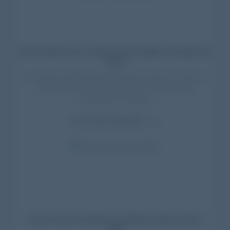
Fernet Branca en Cosquín Rock 2026: el templo del
ritual
El Paraíso Fernetista fue el punto de encuentro en Cosquín
Rock 2026. Experiencias, artistas y más de 160.000
asistentes en Córdoba.
Leer nota completa
Así se vivió el Paraíso Fernetista, Cosquín Rock
2024