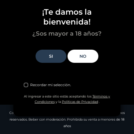
¡Te damos la
bienvenida!
¿Sos mayor a 18 años?
NO
Recordar mi selección.
Al ingresar a este sitio estás aceptando los
Términos y
Condiciones
y la
Políticas de Privacidad
.
Copyright © 2013-2026
Fratelli Branca Destilerías S.A.
Todos los derechos
reservados. Beber con moderación. Prohibida su venta a menores de 18
años