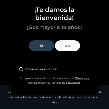
¡Te damos la
bienvenida!
¿Sos mayor a 18 años?
NO
Recordar mi selección.
Al ingresar a este sitio estás aceptando los
Términos y
Condiciones
y la
Políticas de Privacidad
.
Copyright © 2013-2026
Fratelli Branca Destilerías S.A.
Todos los derechos
reservados. Beber con moderación. Prohibida su venta a menores de 18
años