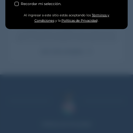
Recordar mi selección.
Al ingresar a este sitio estás aceptando los
Términos y
Paraíso Fernetista en Cosquín Rock 2022: así se
Condiciones
y la
Políticas de Privacidad
.
vivió
Con grandes artistas nacionales tuvimos 2 días de Fernet
Branca y música en el Aeródromo Santa María de Punilla.
Leer nota completa
Footer
Políticas de Privacidad