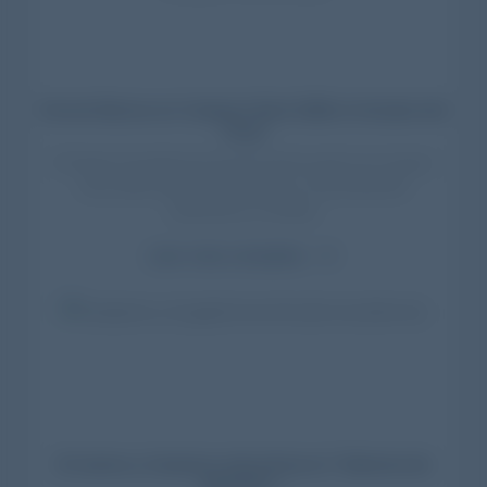
Fernet Branca en Cosquín Rock 2026: el templo del
ritual
El Paraíso Fernetista fue el punto de encuentro en Cosquín
Rock 2026. Experiencias, artistas y más de 160.000
asistentes en Córdoba.
Leer nota completa
El verano y Carpano: estuvimos en “Sabores de
Estación”...