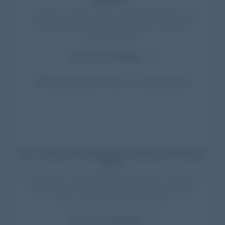
En Playa Luna Roja y junto a chefs de renombre y a los
sabores regionales, Carpano fue el vermut ideal para
disfrutar en verano
Leer nota completa
Mar, música y Gin Spirito Blu: la fiesta de La Buona
Vita e...
El 23 de enero, Chapadmalal se transformó en un rincón del
Mediterráneo con La Buona Vita en el icónico Calamar
Loco. La fiesta fue un hito en el verano.
Leer nota completa