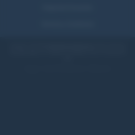
Preguntas Frecuentes
Términos y Condiciones
Copyright © 2013-2026
Fratelli Branca Destilerías S.A.
Todos los derechos
reservados. Beber con moderación. Prohibida su venta a menores de 18
años
Age Verification Block