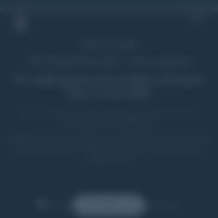
Pasar al contenido principal
Hace tu magia
Armadores por naturaleza
En cada grupo de amigos, siempre
hay un armador
En un mundo lleno de posibilidades, nosotros somos
armadores por naturaleza.
Celebramos el arte de armar el Fernet Branca como a vos te
gusta, para que en cualquier lugar del mundo siempre te
sientas único.
Ver Video