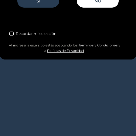
NO
Recordar mi selección.
Al ingresar a este sitio estás aceptando los
Términos y Condiciones
y
la
Políticas de Privacidad
.