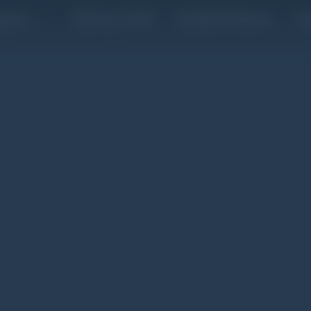
mpacto
Branca y el Arte
Accademia Branca
Coc